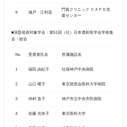
門真クリニック ＣＡＰＤ支
9
城戸 江利花
援センター
■演題発表対象学会：第51回（社）日本透析医学会学術集
会・総会
No
受賞者氏名
所属施設名
1
福田 由紀子
社保神戸中央病院
2
山口 曜子
東京慈恵会医科大学病院
3
仲村 直子
神戸市立中央市民病院
4
佐藤 光奈子
東京医科大学