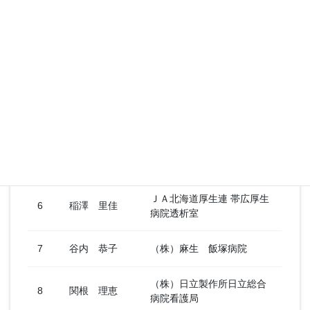
ンター
埼玉医科大学病院腎臓病セ
3
小檜山 葵
ンター
埼玉医科大学病院腎臓病セ
4
渡辺 愛
ンター
徳島県厚生農業協同組合連
5
呉羽 生枝
合会 阿南共栄病院腎センタ
ー
ＪＡ北海道厚生連 帯広厚生
6
稲澤 里佳
病院透析室
7
谷内 恭子
（株）麻生 飯塚病院
（株）日立製作所日立総合
8
関根 理恵
病院看護局