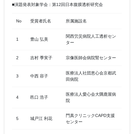
■演題発表対象学会：第12回日本腹膜透析研究会
No
受賞者氏名
所属施設名
関西労災病院人工透析セン
1
豊山 弘美
ター
2
吉村 季実子
宗像医師会病院腎センター
医療法人社団恵心会京都武
3
中西 容子
田病院
医療法人愛心会大隅鹿屋病
4
邑口 浩子
院
門真クリニックCAPD支援
5
城戸江 利花
センター